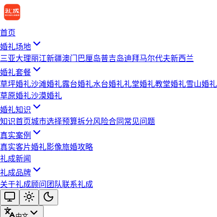
首页
婚礼场地
三亚
大理
丽江
新疆
澳门
巴厘岛
普吉岛
迪拜
马尔代夫
新西兰
婚礼套餐
草坪婚礼
沙滩婚礼
露台婚礼
水台婚礼
礼堂婚礼
教堂婚礼
雪山婚礼
草原婚礼
沙漠婚礼
婚礼知识
知识首页
城市选择
预算拆分
风险合同
常见问题
真实案例
真实客片
婚礼影像
旅婚攻略
礼成新闻
礼成品牌
关于礼成
顾问团队
联系礼成
中文