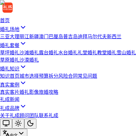
首页
婚礼场地
三亚
大理
丽江
新疆
澳门
巴厘岛
普吉岛
迪拜
马尔代夫
新西兰
婚礼套餐
草坪婚礼
沙滩婚礼
露台婚礼
水台婚礼
礼堂婚礼
教堂婚礼
雪山婚礼
草原婚礼
沙漠婚礼
婚礼知识
知识首页
城市选择
预算拆分
风险合同
常见问题
真实案例
真实客片
婚礼影像
旅婚攻略
礼成新闻
礼成品牌
关于礼成
顾问团队
联系礼成
中文