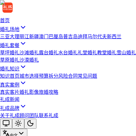
首页
婚礼场地
三亚
大理
丽江
新疆
澳门
巴厘岛
普吉岛
迪拜
马尔代夫
新西兰
婚礼套餐
草坪婚礼
沙滩婚礼
露台婚礼
水台婚礼
礼堂婚礼
教堂婚礼
雪山婚礼
草原婚礼
沙漠婚礼
婚礼知识
知识首页
城市选择
预算拆分
风险合同
常见问题
真实案例
真实客片
婚礼影像
旅婚攻略
礼成新闻
礼成品牌
关于礼成
顾问团队
联系礼成
中文