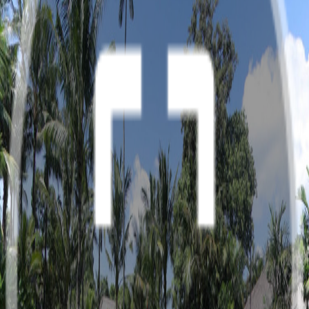
婚礼场地
/
肉桂努沙杜瓦酒店
肉桂努沙杜瓦酒店
BTDC Area, Jl. Nusa Dua, Benoa, Kec. Kuta Sel., Kabupaten
Badung, Bali 80363
日光沐场
花园草坪
皮亚桑餐厅
一卧室私人别墅
晚宴场地
婚礼草坪
婚礼草坪
预定档期
花园草坪
肉桂努沙杜瓦酒店
花园草坪
皮亚桑餐厅
一卧室私人别墅
晚宴场地
婚礼草坪
婚礼草坪