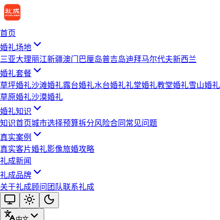
首页
婚礼场地
三亚
大理
丽江
新疆
澳门
巴厘岛
普吉岛
迪拜
马尔代夫
新西兰
婚礼套餐
草坪婚礼
沙滩婚礼
露台婚礼
水台婚礼
礼堂婚礼
教堂婚礼
雪山婚礼
草原婚礼
沙漠婚礼
婚礼知识
知识首页
城市选择
预算拆分
风险合同
常见问题
真实案例
真实客片
婚礼影像
旅婚攻略
礼成新闻
礼成品牌
关于礼成
顾问团队
联系礼成
中文