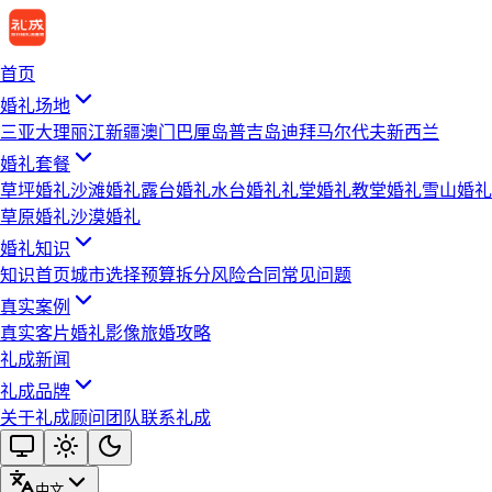
首页
婚礼场地
三亚
大理
丽江
新疆
澳门
巴厘岛
普吉岛
迪拜
马尔代夫
新西兰
婚礼套餐
草坪婚礼
沙滩婚礼
露台婚礼
水台婚礼
礼堂婚礼
教堂婚礼
雪山婚礼
草原婚礼
沙漠婚礼
婚礼知识
知识首页
城市选择
预算拆分
风险合同
常见问题
真实案例
真实客片
婚礼影像
旅婚攻略
礼成新闻
礼成品牌
关于礼成
顾问团队
联系礼成
中文