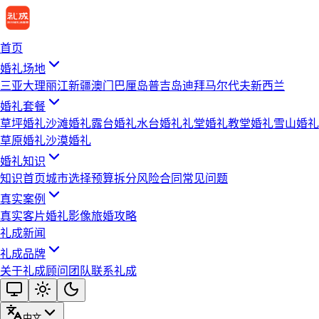
首页
婚礼场地
三亚
大理
丽江
新疆
澳门
巴厘岛
普吉岛
迪拜
马尔代夫
新西兰
婚礼套餐
草坪婚礼
沙滩婚礼
露台婚礼
水台婚礼
礼堂婚礼
教堂婚礼
雪山婚礼
草原婚礼
沙漠婚礼
婚礼知识
知识首页
城市选择
预算拆分
风险合同
常见问题
真实案例
真实客片
婚礼影像
旅婚攻略
礼成新闻
礼成品牌
关于礼成
顾问团队
联系礼成
中文