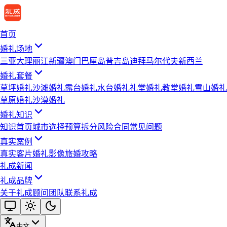
首页
婚礼场地
三亚
大理
丽江
新疆
澳门
巴厘岛
普吉岛
迪拜
马尔代夫
新西兰
婚礼套餐
草坪婚礼
沙滩婚礼
露台婚礼
水台婚礼
礼堂婚礼
教堂婚礼
雪山婚礼
草原婚礼
沙漠婚礼
婚礼知识
知识首页
城市选择
预算拆分
风险合同
常见问题
真实案例
真实客片
婚礼影像
旅婚攻略
礼成新闻
礼成品牌
关于礼成
顾问团队
联系礼成
中文