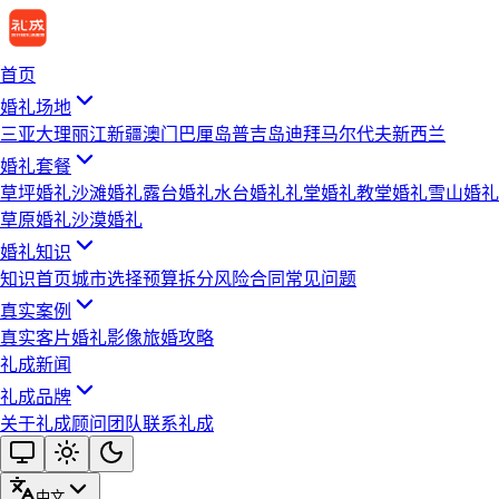
首页
婚礼场地
三亚
大理
丽江
新疆
澳门
巴厘岛
普吉岛
迪拜
马尔代夫
新西兰
婚礼套餐
草坪婚礼
沙滩婚礼
露台婚礼
水台婚礼
礼堂婚礼
教堂婚礼
雪山婚礼
草原婚礼
沙漠婚礼
婚礼知识
知识首页
城市选择
预算拆分
风险合同
常见问题
真实案例
真实客片
婚礼影像
旅婚攻略
礼成新闻
礼成品牌
关于礼成
顾问团队
联系礼成
中文