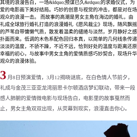
其境的浪漫告白，一场&ldquo;预谋已久&rdquo;的求婚仪式，为
爱的电影画下美好结局。巧妙的创意与视觉的冲击，都是对在场
观众的浪漫一击。 而故事的高潮是男女主角在海边的婚礼，由
礼成全球旅行婚礼打造的浪漫婚礼《愿风裁尘》现场，随风飘摇
的芦苇自带慵懒气质，散发着温柔的缱绻与淡然，岁月静好之感
扑面而来。低调的木色系配色回归本真，以简单的几何线条传递
淡淡的温度，不骄不躁，不近不远，恰到好处的温度与距离还原
幸福的初心，与故事中男女主角的爱情质感巧妙契合，现场升华
观众的浪漫体验。
3
月8日预演爱情，3月12揭晓谜底，在白色情人节前夕，
礼成与金茂三亚亚龙湾丽思卡尔顿酒店梦幻联动，带来一段
感人肺腑的爱情微电影与现场告白，电影里的故事戛然而
止，男女主角双双出现，从荧幕到现实，浪漫直击你心。