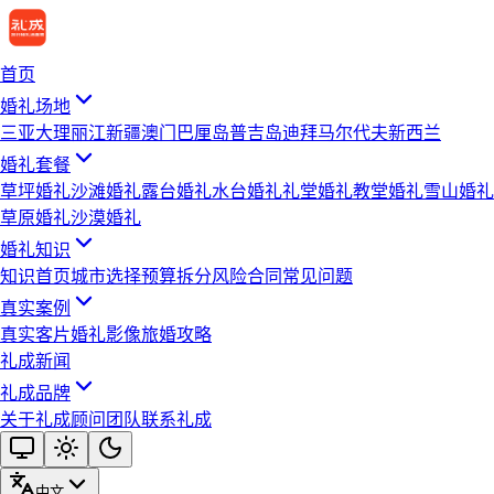
首页
婚礼场地
三亚
大理
丽江
新疆
澳门
巴厘岛
普吉岛
迪拜
马尔代夫
新西兰
婚礼套餐
草坪婚礼
沙滩婚礼
露台婚礼
水台婚礼
礼堂婚礼
教堂婚礼
雪山婚礼
草原婚礼
沙漠婚礼
婚礼知识
知识首页
城市选择
预算拆分
风险合同
常见问题
真实案例
真实客片
婚礼影像
旅婚攻略
礼成新闻
礼成品牌
关于礼成
顾问团队
联系礼成
中文