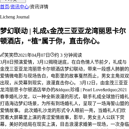
首页
/
资讯中心
/
资讯详情
Licheng Journal
梦幻联动 | 礼成x金茂三亚亚龙湾丽思卡尔
顿酒店，“植”属于你，直击你心。
笑笑
2021年04月07日
约
3
分钟阅读
3月8日预演爱情，3月12揭晓谜底，在白色情人节前夕，礼成与
金茂三亚亚龙湾丽思卡尔顿酒店梦幻联动，带来一段感人肺腑的
爱情微电影与现场告白，电影里的故事戛然而止，男女主角双双
出现，从荧幕到现实，浪漫直击你心。 3月12日，由金茂三亚亚
龙湾丽思卡尔顿酒店举办的&ldquo;珍禧 | Pearl Love&rdquo;2021
春季婚礼沙龙，以一种全新浪漫的形式，联手礼成全球旅行婚礼
打造海边梦幻场景，为所有到场婚礼人，呈现了一场海誓山盟的
爱情故事。 此次婚礼沙龙的形式令人眼前一亮，当婚礼人们欣
赏着大屏幕里上演的青涩爱情故事，影毕，男女主人公跃下荧
幕，美好的结局在现实上演，目击浪漫求婚第一现场，一次身临