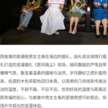
而故事的高潮是男女主角在海边的婚礼，由礼成全球旅行婚
礼打造的浪漫婚礼《愿风裁尘》现场，随风飘摇的芦苇自带
慵懒气质，散发着温柔的缱绻与淡然，岁月静好之感扑面而
来。低调的木色系配色回归本真，以简单的几何线条传递淡
淡的温度，不骄不躁，不近不远，恰到好处的温度与距离还
原幸福的初心，与故事中男女主角的爱情质感巧妙契合，现
场升华观众的浪漫体验。