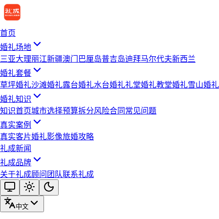
首页
婚礼场地
三亚
大理
丽江
新疆
澳门
巴厘岛
普吉岛
迪拜
马尔代夫
新西兰
婚礼套餐
草坪婚礼
沙滩婚礼
露台婚礼
水台婚礼
礼堂婚礼
教堂婚礼
雪山婚礼
婚礼知识
知识首页
城市选择
预算拆分
风险合同
常见问题
真实案例
真实客片
婚礼影像
旅婚攻略
礼成新闻
礼成品牌
关于礼成
顾问团队
联系礼成
中文