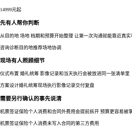
14999元起
先有人帮你判断
从目的地 场地 档期和预算开始整理 让第一次沟通就能靠近真
咨询诊断
目的地推荐
场地协调
现场有人照顾细节
仪式布置 婚礼统筹 影像记录和当天执行会被放进同一张清单里
方案设计
婚礼统筹
现场执行
影像记录
交付复盘
需要另行确认的事先说清
机票签证保险个人消费和合同外费用会提前拆开 预算更容易被
机票
签证
保险
个人消费
未写入合同的第三方费用