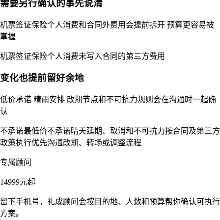
需要另行确认的事先说清
机票签证保险个人消费和合同外费用会提前拆开 预算更容易被
掌握
机票
签证
保险
个人消费
未写入合同的第三方费用
变化也提前留好余地
低价承诺 晴雨安排 改期节点和不可抗力规则会在沟通时一起确
认
不承诺最低价
不承诺晴天
延期、取消和不可抗力按合同及第三方
政策执行
优先沟通改期、转场或调整流程
专属顾问
14999
元起
留下手机号，礼成顾问会按目的地、人数和预算帮你确认可执行
方案。