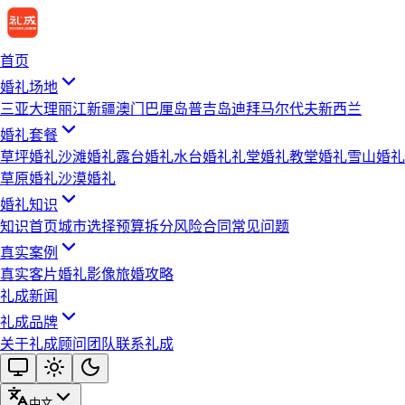
首页
婚礼场地
三亚
大理
丽江
新疆
澳门
巴厘岛
普吉岛
迪拜
马尔代夫
新西兰
婚礼套餐
草坪婚礼
沙滩婚礼
露台婚礼
水台婚礼
礼堂婚礼
教堂婚礼
雪山婚礼
草原婚礼
沙漠婚礼
婚礼知识
知识首页
城市选择
预算拆分
风险合同
常见问题
真实案例
真实客片
婚礼影像
旅婚攻略
礼成新闻
礼成品牌
关于礼成
顾问团队
联系礼成
中文