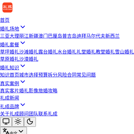
首页
婚礼场地
三亚
大理
丽江
新疆
澳门
巴厘岛
普吉岛
迪拜
马尔代夫
新西兰
婚礼套餐
草坪婚礼
沙滩婚礼
露台婚礼
水台婚礼
礼堂婚礼
教堂婚礼
雪山婚礼
草原婚礼
沙漠婚礼
婚礼知识
知识首页
城市选择
预算拆分
风险合同
常见问题
真实案例
真实客片
婚礼影像
旅婚攻略
礼成新闻
礼成品牌
关于礼成
顾问团队
联系礼成
中文