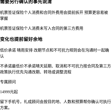
需要另行确认的事先说清
机票签证保险个人消费和合同外费用会提前拆开 预算更容易被
掌握
机票
签证
保险
个人消费
未写入合同的第三方费用
变化也提前留好余地
低价承诺 晴雨安排 改期节点和不可抗力规则会在沟通时一起确
认
不承诺最低价
不承诺晴天
延期、取消和不可抗力按合同及第三方
政策执行
优先沟通改期、转场或调整流程
专属顾问
14999
元起
留下手机号，礼成顾问会按目的地、人数和预算帮你确认可执行
方案。