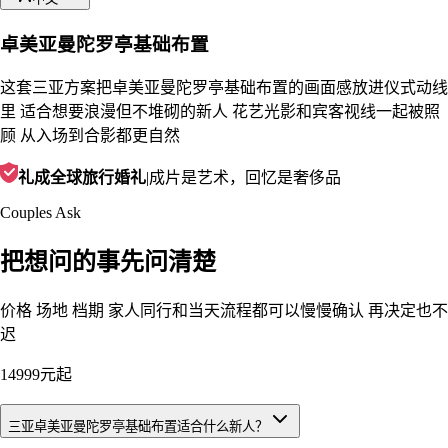
卓美亚曼陀罗亭基础布置
这套三亚方案把卓美亚曼陀罗亭基础布置的画面感放进仪式动线
里 适合想要浪漫但不堆砌的新人 花艺光影和宾客视线一起被照
顾 从入场到合影都更自然
礼成全球旅行婚礼
|
成片是艺术，回忆是奢侈品
Couples Ask
把想问的事先问清楚
价格 场地 档期 家人同行和当天流程都可以慢慢确认 再决定也不
迟
14999元起
三亚卓美亚曼陀罗亭基础布置适合什么新人？